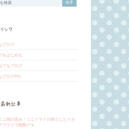
リンク
なブログ
グをはじめる
はてなブログ
なブログPro
最新記事
ミニ畑の恵み！ミニトマトの卵とじとイカ
グフライで晩酌(^^♪