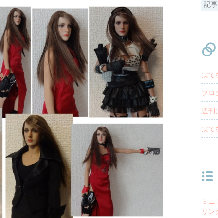
はて
ブロ
週刊
はて
ミニ
リン