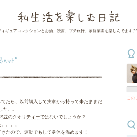
私生活を楽しむ日記
フィギュアコレクションとお酒、読書、プチ旅行、家庭菜園を楽しんでます(^^
風ﾍｯﾄﾞ
この
してたら、以前購入して実家から持って来たままだ
ました。。
YS
並のクオリ
ティー
ではないでしょうか？
た。。。。
てきたので、運動でもして身体を温めます！