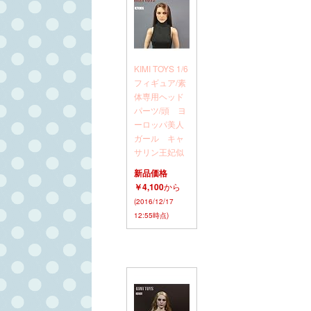
KIMI TOYS 1/6
フィギュア/素
体専用ヘッド
パーツ/頭 ヨ
ーロッパ美人
ガール キャ
サリン王妃似
新品価格
￥4,100
から
(2016/12/17
12:55時点)