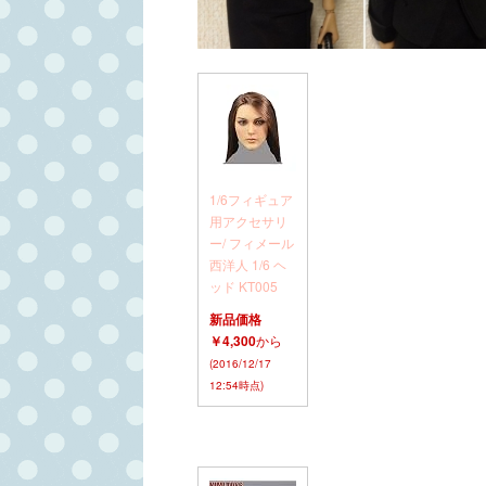
1/6フィギュア
用アクセサリ
ー/ フィメール
西洋人 1/6 ヘ
ッド KT005
新品価格
￥4,300
から
(2016/12/17
12:54時点)