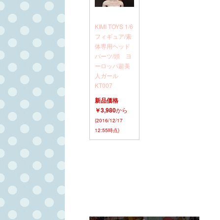
KIMI TOYS 1/6
フィギュア/素
体専用ヘッド
パーツ/頭 ヨ
ーロッパ超美
人ガール
KT007
新品価格
￥3,980
から
(2016/12/17
12:55時点)