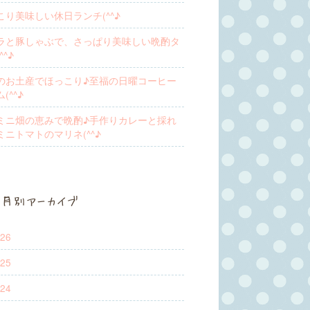
こり美味しい休日ランチ(^^♪
ラと豚しゃぶで、さっぱり美味しい晩酌タ
^^♪
のお土産でほっこり♪至福の日曜コーヒー
(^^♪
ミニ畑の恵みで晩酌♪手作りカレーと採れ
ミニトマトのマリネ(^^♪
月別アーカイブ
26
25
24