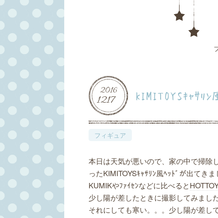
2016
KIMITOYSｷｬｻﾘﾝ
12
17
フィギュア
本日は天気が悪いので、家の中で掃除
ったKIMITOYSｷｬｻﾘﾝ風ﾍｯﾄﾞが出てき
KUMIKやﾌｧｲｾﾝなどに比べると
HOTTO
少し陽が差したときに撮影してみまし
それにしても寒い。。。少し陽が差し