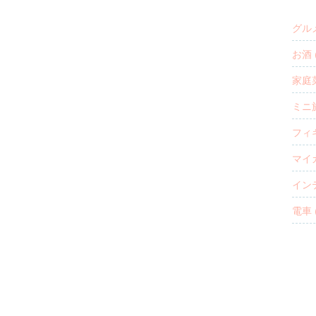
グルメ
お酒 (
家庭菜
ミニ旅
フィギ
マイカ
イン
電車 (