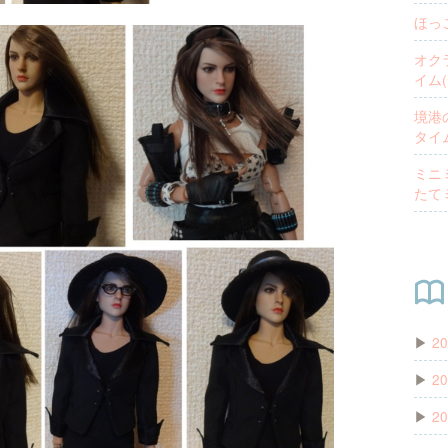
ほっ
オク
イム(
境港
タイム
ミニ
たて
▶
20
▶
20
▶
20